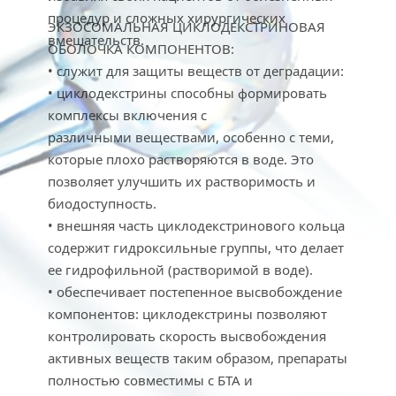
процедур и сложных хирургических 
ЭКЗОСОМАЛЬНАЯ ЦИКЛОДЕКСТРИНОВАЯ 
вмешательств.
ОБОЛОЧКА КОМПОНЕНТОВ:
• служит для защиты веществ от деградации:
• циклодекстрины способны формировать 
комплексы включения с
различными веществами, особенно с теми, 
которые плохо растворяются в воде. Это 
позволяет улучшить их растворимость и 
биодоступность.
• внешняя часть циклодекстринового кольца 
содержит гидроксильные группы, что делает 
ее гидрофильной (растворимой в воде).
• обеспечивает постепенное высвобождение 
компонентов: циклодекстрины позволяют 
контролировать скорость высвобождения 
активных веществ таким образом, препараты 
полностью совместимы с БТА и 