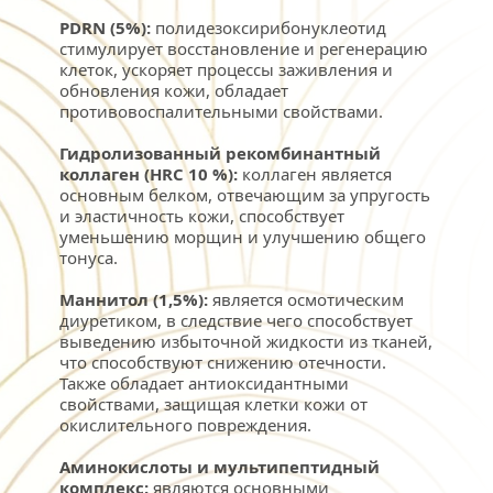
PDRN (5%): 
полидезоксирибонуклеотид 
стимулирует восстановление и регенерацию 
клеток, ускоряет процессы заживления и 
обновления кожи, обладает 
противовоспалительными свойствами.
Гидролизованный рекомбинантный 
коллаген (HRC 10 %): 
коллаген является 
основным белком, отвечающим за упругость 
и эластичность кожи, способствует 
уменьшению морщин и улучшению общего 
тонуса.
Маннитол (1,5%):
 является осмотическим 
диуретиком, в следствие чего способствует 
выведению избыточной жидкости из тканей, 
что способствуют снижению отечности. 
Также обладает антиоксидантными 
свойствами, защищая клетки кожи от 
окислительного повреждения.
Аминокислоты и мультипептидный 
комплекс: 
являются основными 