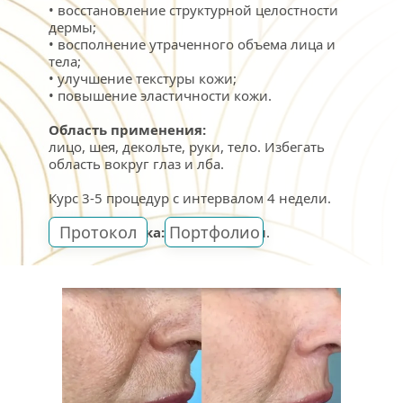
• восстановление структурной целостности 
дермы;
• восполнение утраченного объема лица и 
тела;
• улучшение текстуры кожи;
• повышение эластичности кожи.
Область применения:
лицо, шея, декольте, руки, тело. Избегать 
область вокруг глаз и лба.
Курс 3-5 процедур с интервалом 4 недели.
Протокол
Портфолио
Форма выпуска:
 1 флакон, 6 мл.