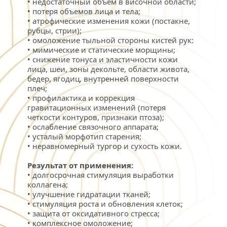
• недостаточный объем в височной области;
• потеря объемов лица и тела;
• атрофические изменения кожи (постакне, 
рубцы, стрии);
• омоложение тыльной стороны кистей рук:
• мимические и статические морщины;
• снижение тонуса и эластичности кожи 
лица, шеи, зоны декольте, области живота, 
бедер, ягодиц, внутренней поверхности 
плеч;
• профилактика и коррекция 
гравитационных изменений (потеря 
четкости контуров, признаки птоза);
• ослабление связочного аппарата;
• усталый морфотип старения;
• неравномерный тургор и сухость кожи.
Результат от применения:
﻿﻿• долгосрочная стимуляция выработки 
коллагена;
• улучшение гидратации тканей;
• стимуляция роста и обновления клеток;
• защита от оксидативного стресса;
• комплексное омоложение;