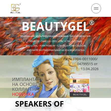
B
EAUTY
G
EL
®
коллекция мультифункциональных биорепарантов
TREHALOSE
 • 
DMAE LUX
 • 
EYES
  • 
ZINC ULTRA
 • 
SUCCINATE
NAD GLOBAL
 • 
PDRN PREMIUM
  • 
SLIM
 • 
PLLA+PDRN+COLLAGEN
ИМПЛАНТАТ ВНУТРИДЕРМАЛЬНЫЙ НА ОСНОВЕ КОЛЛАГЕНА
РУ № Г004–0011000/ 
04799515 от 
13.04.2026
Кнопка
ИМПЛАНТАТ
НА ОСНОВЕ
КОЛЛАГЕНА
НОВИНКА
SPEAKERS OF 