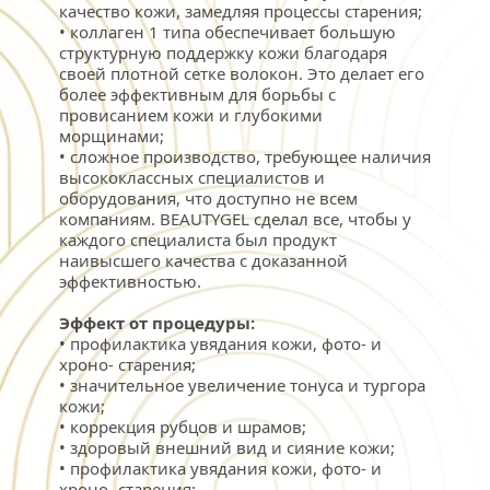
качество кожи, замедляя процессы старения;
• коллаген 1 типа обеспечивает большую 
структурную поддержку кожи благодаря 
своей плотной сетке волокон. Это делает его 
более эффективным для борьбы с 
провисанием кожи и глубокими 
морщинами;
• сложное производство, требующее наличия 
высококлассных специалистов и 
оборудования, что доступно не всем 
компаниям. BEAUTYGEL сделал все, чтобы у 
каждого специалиста был продукт 
наивысшего качества с доказанной 
эффективностью.
Эффект от процедуры:
• профилактика увядания кожи, фото- и 
хроно- старения;
• значительное увеличение тонуса и тургора 
кожи;
• коррекция рубцов и шрамов;
• здоровый внешний вид и сияние кожи;
• профилактика увядания кожи, фото- и 
хроно- старения;