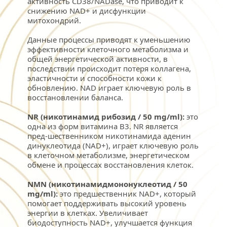
активность CD38/NADase, что приводит к 
снижению NAD+ и дисфункции 
митохондрий.
Данные процессы приводят к уменьшению 
эффективности клеточного метаболизма и 
общей энергетической активности, в 
последствии происходит потеря коллагена, 
эластичности и способности кожи к 
обновлению. NAD играет ключевую роль в 
восстановлении баланса.
NR (никотинамид рибозид / 50 mg/ml):
 это 
одна из форм витамина B3. NR является 
пред-шественником никотинамида аденин 
динуклеотида (NAD+), играет ключевую роль 
в клеточном метаболизме, энергетическом 
обмене и процессах восстановления клеток.
NMN (никотинамидмононуклеотид / 50 
mg/ml):
 это предшественник NAD+, который 
помогает поддерживать высокий уровень 
энергии в клетках. Увеличивает 
биодоступность NAD+, улучшается функция 