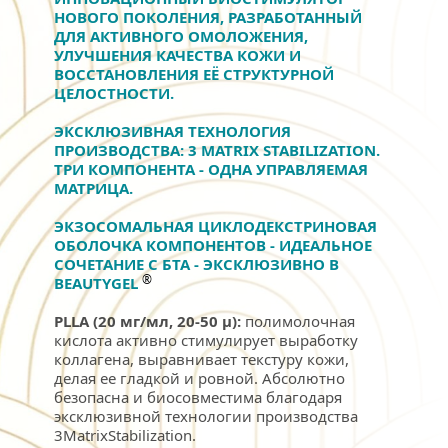
НОВОГО ПОКОЛЕНИЯ, РАЗРАБОТАННЫЙ 
ДЛЯ АКТИВНОГО ОМОЛОЖЕНИЯ, 
УЛУЧШЕНИЯ КАЧЕСТВА КОЖИ И 
ВОССТАНОВЛЕНИЯ ЕЁ СТРУКТУРНОЙ 
ЦЕЛОСТНОСТИ. 
ЭКСКЛЮЗИВНАЯ ТЕХНОЛОГИЯ 
ПРОИЗВОДСТВА: 3 MATRIX STABILIZATION. 
ТРИ КОМПОНЕНТА - ОДНА УПРАВЛЯЕМАЯ 
МАТРИЦА.
ЭКЗОСОМАЛЬНАЯ ЦИКЛОДЕКСТРИНОВАЯ 
ОБОЛОЧКА КОМПОНЕНТОВ - ИДЕАЛЬНОЕ 
СОЧЕТАНИЕ С БТА - ЭКСКЛЮЗИВНО В 
®
BEAUTYGEL
PLLA (20 мг/мл, 20-50 µ):
 полимолочная 
кислота активно стимулирует выработку 
коллагена, выравнивает текстуру кожи, 
делая ее гладкой и ровной. Абсолютно 
безопасна и биосовместима благодаря 
эксклюзивной технологии производства 
3MatrixStabilization.