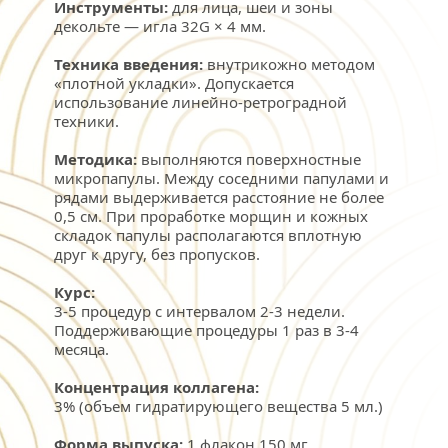
Инструменты: 
для лица, шеи и зоны 
декольте — игла 32G × 4 мм.
Техника введения: 
внутрикожно методом 
«плотной укладки». Допускается 
использование линейно-ретроградной 
техники.
Методика: 
выполняются поверхностные 
микропапулы. Между соседними папулами и 
рядами выдерживается расстояние не более 
0,5 см. При проработке морщин и кожных 
складок папулы располагаются вплотную 
друг к другу, без пропусков.
Курс:
3-5 процедур с интервалом 2-3 недели.
Поддерживающие процедуры 1 раз в 3-4 
месяца.
Концентрация коллагена:
3% (объем гидратирующего вещества 5 мл.)
Форма выпуска:
 1 флакон 150 мг.